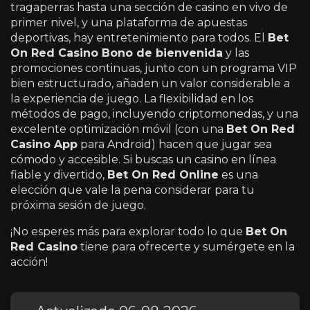
tragaperras hasta una sección de casino en vivo de
primer nivel, y una plataforma de apuestas
deportivas, hay entretenimiento para todos. El
Bet
On Red Casino Bono de bienvenida
y las
promociones continuas, junto con un programa VIP
bien estructurado, añaden un valor considerable a
la experiencia de juego. La flexibilidad en los
métodos de pago, incluyendo criptomonedas, y una
excelente optimización móvil (con una
Bet On Red
Casino App
para Android) hacen que jugar sea
cómodo y accesible. Si buscas un casino en línea
fiable y divertido,
Bet On Red Online
es una
elección que vale la pena considerar para tu
próxima sesión de juego.
¡No esperes más para explorar todo lo que
Bet On
Red Casino
tiene para ofrecerte y sumérgete en la
acción!