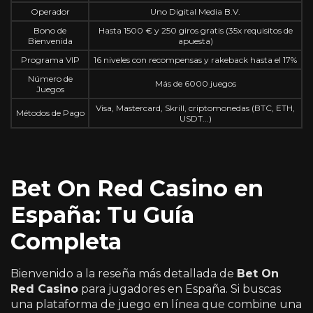
Operador
Uno Digital Media B.V.
Bono de
Hasta 1500 € y 250 giros gratis (35x requisitos de
Bienvenida
apuesta)
Programa VIP
16 niveles con recompensas y rakeback hasta el 17%
Número de
Más de 6000 juegos
Juegos
Visa, Mastercard, Skrill, criptomonedas (BTC, ETH,
Métodos de Pago
USDT...)
Bet On Red Casino en
España: Tu Guía
Completa
Bienvenido a la reseña más detallada de
Bet On
Red Casino
para jugadores en España. Si buscas
una plataforma de juego en línea que combine una