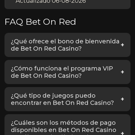
Actualizado 06-08-2026
FAQ Bet On Red
¿Qué ofrece el bono de bienvenida
de Bet On Red Casino?
El bono de bienvenida de Bet On Red Casino
es muy generoso y se extiende a los tres
¿Cómo funciona el programa VIP
primeros depósitos, ofreciendo hasta 1500 € y
de Bet On Red Casino?
250 giros gratis. El requisito de apuesta es de
35x el monto del bono.
Bet On Red Casino ofrece un programa de
lealtad multinivel con 16 niveles, desde Bronce
¿Qué tipo de juegos puedo
hasta Platino. Los jugadores ganan puntos de
encontrar en Bet On Red Casino?
lealtad por cada 20 € apostados y pueden
desbloquear bonos exclusivos, promociones
Bet On Red Casino cuenta con una
personalizadas y rakeback de hasta el 17% a
impresionante biblioteca de más de 6.000
¿Cuáles son los métodos de pago
medida que ascienden de nivel.
juegos, incluyendo tragaperras (Megaways,
disponibles en Bet On Red Casino
Jackpots progresivos, Bonus Buys), casino en