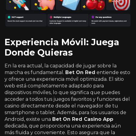
Experiencia Móvil: Juega
Donde Quieras
En la era actual, la capacidad de jugar sobre la
marcha es fundamental.
Bet On Red
entiende esto
y ofrece una experiencia móvil optimizada. El sitio
web está completamente adaptado para
dispositivos móviles, lo que significa que puedes
acceder a todos tus juegos favoritos y funciones del
casino directamente desde el navegador de tu
smartphone o tablet. Además, para los usuarios de
Android, existe una
Bet On Red Casino App
dedicada, que proporciona una experiencia aún
más fluida y conveniente. Esto asegura que la