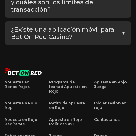
y cuáles son los límites de
vivo con crupieres profesionales (Crazy Time,
transacción?
Power Up Roulette, Power Blackjack), juegos
de mesa clásicos (Double Double Bonus
Bet On Red Casino ofrece una amplia gama de
Poker, American Blackjack) y juegos originales
métodos de pago, incluyendo tarjetas (Visa,
¿Existe una aplicación móvil para
exclusivos.
Mastercard), monederos electrónicos (Skrill,
Bet On Red Casino?
MiFinity, AstroPay, Jeton, Ezeewallet,
Rapidtransfer) y criptomonedas (BTC, ETH,
Sí, el sitio web de Bet On Red está
USDT, TRX, DOGE, Jeton). El depósito mínimo
completamente adaptado para dispositivos
es de 15 € y el retiro mínimo de 50 €, aunque
móviles. Además, existe una aplicación
esto puede variar según el método.
dedicada para usuarios de Android. Los
usuarios de iOS deben acceder a través del
navegador móvil.
Apuestas en
Programa de
Apuesta en Rojo
Bonos Rojos
lealtad Apuesta en
Juega
Rojo
Apuesta En Rojo
Retiro de Apuesta
Iniciar sesión en
App
en Rojo
rojo
Apuesta en Rojo
Apuesta en Rojo
Contáctanos
Regístrate
Políticas KYC
Sobre nosotros
Juego
Pagos