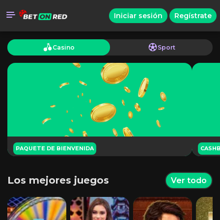
Iniciar sesión
Regístrate
Casino
Sport
PAQUETE DE BIENVENIDA
CASH
Reem
Hasta €1500 + 250
Los mejores juegos
Ver todo
(has
Giros Gratis
nivel
Apuesta en Rojo Regístrate
Regí