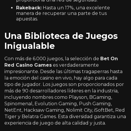
Rakeback:
Hasta un 17%, una excelente
manera de recuperar una parte de tus
apuestas.
Una Biblioteca de Juegos
Inigualable
Con más de 6.000 juegos, la selección de
Bet On
Red Casino Games
es verdaderamente
impresionante. Desde las últimas tragaperras hasta
la emoción del casino en vivo, hay algo para cada
tipo de jugador. Los juegos son proporcionados por
más de 90 desarrolladores líderes en la industria,
incluyendo nombres como Playson, BGaming,
Spinomenal, Evolution Gaming, Push Gaming,
NetEnt, Hacksaw Gaming, Nolimit City, iSoftBet, Red
Tiger y Belatra Games. Esta diversidad garantiza una
experiencia de juego de alta calidad y justa.