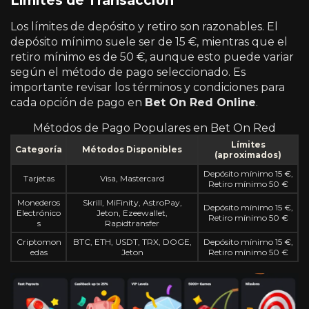
Límites de Transacción
Los límites de depósito y retiro son razonables. El
depósito mínimo suele ser de 15 €, mientras que el
retiro mínimo es de 50 €, aunque esto puede variar
según el método de pago seleccionado. Es
importante revisar los términos y condiciones para
cada opción de pago en
Bet On Red Online
.
Métodos de Pago Populares en Bet On Red
Límites
Categoría
Métodos Disponibles
(aproximados)
Depósito mínimo 15 €,
Tarjetas
Visa, Mastercard
Retiro mínimo 50 €
Monederos
Skrill, MiFinity, AstroPay,
Depósito mínimo 15 €,
Electrónico
Jeton, Ezeewallet,
Retiro mínimo 50 €
s
Rapidtransfer
Criptomon
BTC, ETH, USDT, TRX, DOGE,
Depósito mínimo 15 €,
edas
Jeton
Retiro mínimo 50 €